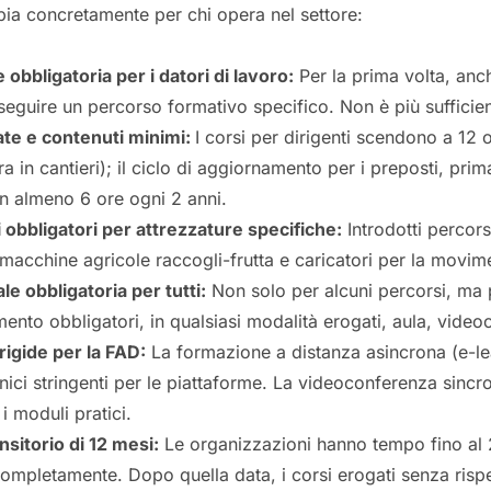
a concretamente per chi opera nel settore:
obbligatoria per i datori di lavoro:
Per la prima volta, anch
 seguire un percorso formativo specifico. Non è più sufficien
te e contenuti minimi:
I corsi per dirigenti scendono a 12
ra in cantieri); il ciclo di aggiornamento per i preposti, pri
n almeno 6 ore ogni 2 anni.
 obbligatori per attrezzature specifiche:
Introdotti percorsi
 macchine agricole raccogli-frutta e caricatori per la movim
ale obbligatoria per tutti:
Non solo per alcuni percorsi, ma p
ento obbligatori, in qualsiasi modalità erogati, aula, video
rigide per la FAD:
La formazione a distanza asincrona (e-l
cnici stringenti per le piattaforme. La videoconferenza sincr
i moduli pratici.
nsitorio di 12 mesi:
Le organizzazioni hanno tempo fino al
ompletamente. Dopo quella data, i corsi erogati senza rispet