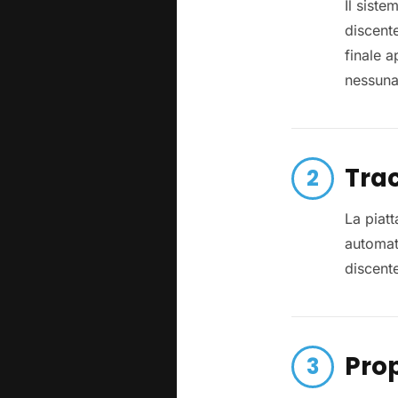
Il sist
discente
finale 
nessuna
Trac
La piat
automat
discent
Pro