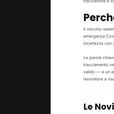
tracciabilità e 
Perch
Il vecchio siste
emergenza Covid,
incertezza con 
Le parole chiave
tracciamento ver
valido — e un at
lavoratore a risc
Le Nov