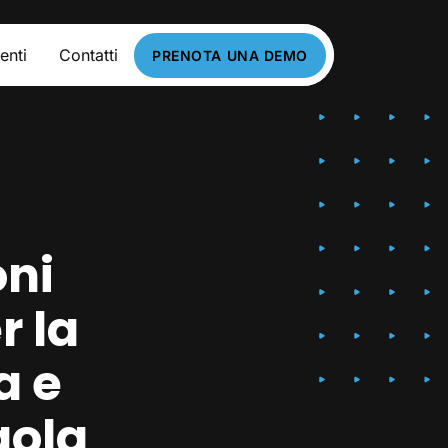
enti
Contatti
PRENOTA UNA DEMO
oni
r la
a e
gola