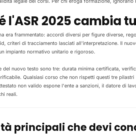
validità legale dei corsi. Per chi eroga formazione, ignorarl
é l'ASR 2025 cambia tu
ma era frammentato: accordi diversi per figure diverse, regol
 criteri di tracciamento lasciati all'interpretazione. Il nu
un impianto normativo unitario e rigoroso.
 del nuovo testo sono tre: durata minima certificata, verific
ificabile. Qualsiasi corso che non rispetti questi tre pilastr
testato non valido espone l'ente a sanzioni, il datore di lavo
hi reali.
ità principali che devi co